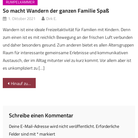
RUMPELKAMMER
So macht Wandern der ganzen Familie Spaß
1. Oktober 2021
Dirk E.
Wandern ist eine ideale Freizeitaktivität für Familien mit Kindern. Denn
zum einen ist es mit reichlich Bewegung an der frischen Luft verbunden
und daher besonders gesund. Zum anderen bietet es allen Altersgruppen
Raum für interessante gemeinsame Erlebnisse und kommunikativen
Austausch, der im Alltag mitunter viel zu kurz kommt. Vor allem aber ist
es unkompliziert zu […]
Beitragsnavigation
Hinauf zum Alpkönig-Aussichtsturm und zu Klings Hütte
Schreibe einen Kommentar
Deine E-Mail-Adresse wird nicht veröffentlicht.
Erforderliche
Felder sind mit
*
markiert