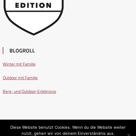
BLOGROLL
Winter mit Familie
Outdoor mit Familie
Berg- und Outdoor-Erlebnisse
Diese Website benutzt Cookies. Wenn du die Website weiter
nutzt, gehen wir von deinem Einverständnis aus.
Wandern mit Familie
|
Editorial by
MysteryThemes
.