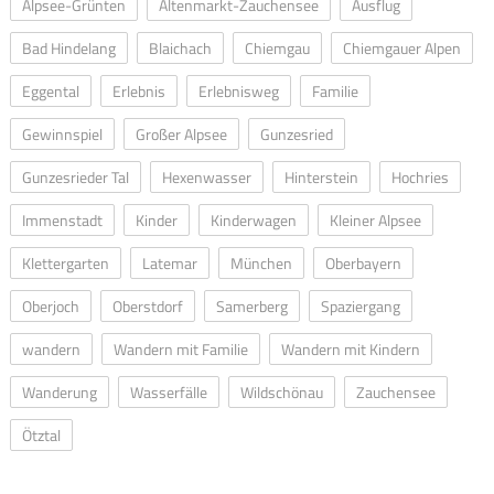
Alpsee-Grünten
Altenmarkt-Zauchensee
Ausflug
Bad Hindelang
Blaichach
Chiemgau
Chiemgauer Alpen
Eggental
Erlebnis
Erlebnisweg
Familie
Gewinnspiel
Großer Alpsee
Gunzesried
Gunzesrieder Tal
Hexenwasser
Hinterstein
Hochries
Immenstadt
Kinder
Kinderwagen
Kleiner Alpsee
Klettergarten
Latemar
München
Oberbayern
Oberjoch
Oberstdorf
Samerberg
Spaziergang
wandern
Wandern mit Familie
Wandern mit Kindern
Wanderung
Wasserfälle
Wildschönau
Zauchensee
Ötztal