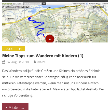
INSIDERTIPPS
Meine Tipps zum Wandern mit Kindern (1)
24. August 2010
marcel
Das Wandern soll ja für die Großen und Kleinen ein schönes Erlebnis
sein. Ein vielversprechender Sonntagsausflug kann aber auch zur
mittleren Katastrophe werden, wenn man mit uns Kindern einfach
unvorbereitet in die Natur spaziert. Mein erster Tipp lautet deshalb: Die
richtige Vorbereitung
Beitragsnavigation
Mit dem Dampfzug durch den Bregenzerwald