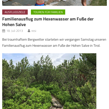
AUSFLUGSZIELE
TOUREN FÜR FAMILIEN
Familienausflug zum Hexenwasser am Fuße der
Hohen Salve
18. Juli 2013
resi
Bei traumhaftem Bergwetter starteten wir vergangen Samstag unseren
Familienausflug zum Hexenwasser am Fuße der Hohen Salve in Tirol.