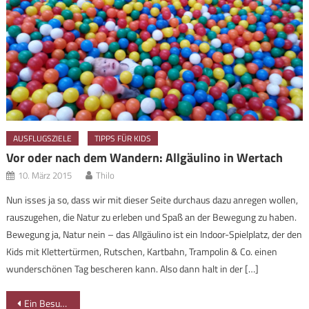
AUSFLUGSZIELE
TIPPS FÜR KIDS
Vor oder nach dem Wandern: Allgäulino in Wertach
10. März 2015
Thilo
Nun isses ja so, dass wir mit dieser Seite durchaus dazu anregen wollen,
rauszugehen, die Natur zu erleben und Spaß an der Bewegung zu haben.
Bewegung ja, Natur nein – das Allgäulino ist ein Indoor-Spielplatz, der den
Kids mit Klettertürmen, Rutschen, Kartbahn, Trampolin & Co. einen
wunderschönen Tag bescheren kann. Also dann halt in der […]
Beitragsnavigation
Ein Besuch im Verkehrsmuseum in Nürnberg