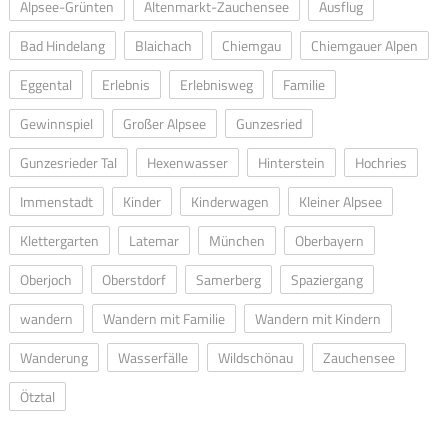
Alpsee-Grünten
Altenmarkt-Zauchensee
Ausflug
Bad Hindelang
Blaichach
Chiemgau
Chiemgauer Alpen
Eggental
Erlebnis
Erlebnisweg
Familie
Gewinnspiel
Großer Alpsee
Gunzesried
Gunzesrieder Tal
Hexenwasser
Hinterstein
Hochries
Immenstadt
Kinder
Kinderwagen
Kleiner Alpsee
Klettergarten
Latemar
München
Oberbayern
Oberjoch
Oberstdorf
Samerberg
Spaziergang
wandern
Wandern mit Familie
Wandern mit Kindern
Wanderung
Wasserfälle
Wildschönau
Zauchensee
Ötztal