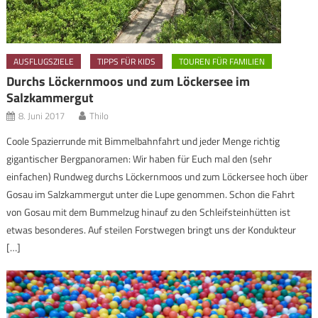
AUSFLUGSZIELE
TIPPS FÜR KIDS
TOUREN FÜR FAMILIEN
Durchs Löckernmoos und zum Löckersee im
Salzkammergut
8. Juni 2017
Thilo
Coole Spazierrunde mit Bimmelbahnfahrt und jeder Menge richtig
gigantischer Bergpanoramen: Wir haben für Euch mal den (sehr
einfachen) Rundweg durchs Löckernmoos und zum Löckersee hoch über
Gosau im Salzkammergut unter die Lupe genommen. Schon die Fahrt
von Gosau mit dem Bummelzug hinauf zu den Schleifsteinhütten ist
etwas besonderes. Auf steilen Forstwegen bringt uns der Kondukteur
[…]