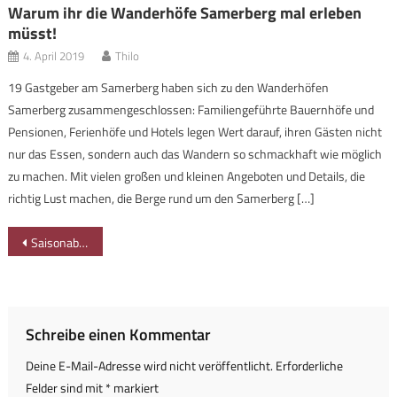
Warum ihr die Wanderhöfe Samerberg mal erleben
müsst!
4. April 2019
Thilo
19 Gastgeber am Samerberg haben sich zu den Wanderhöfen
Samerberg zusammengeschlossen: Familiengeführte Bauernhöfe und
Pensionen, Ferienhöfe und Hotels legen Wert darauf, ihren Gästen nicht
nur das Essen, sondern auch das Wandern so schmackhaft wie möglich
zu machen. Mit vielen großen und kleinen Angeboten und Details, die
richtig Lust machen, die Berge rund um den Samerberg […]
Beitragsnavigation
Saisonabschluss an der Alpe Kalkhöf an Grünten – leider einen Tag zu spät
Schreibe einen Kommentar
Deine E-Mail-Adresse wird nicht veröffentlicht.
Erforderliche
Felder sind mit
*
markiert