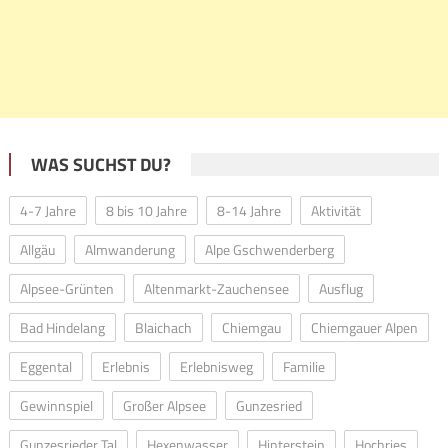
WAS SUCHST DU?
4-7 Jahre
8 bis 10 Jahre
8-14 Jahre
Aktivität
Allgäu
Almwanderung
Alpe Gschwenderberg
Alpsee-Grünten
Altenmarkt-Zauchensee
Ausflug
Bad Hindelang
Blaichach
Chiemgau
Chiemgauer Alpen
Eggental
Erlebnis
Erlebnisweg
Familie
Gewinnspiel
Großer Alpsee
Gunzesried
Gunzesrieder Tal
Hexenwasser
Hinterstein
Hochries