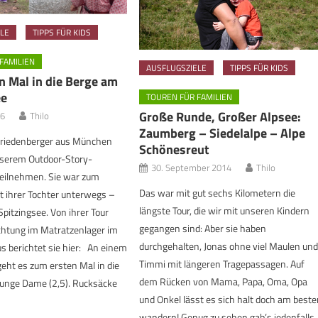
LE
TIPPS FÜR KIDS
FAMILIEN
AUSFLUGSZIELE
TIPPS FÜR KIDS
n Mal in die Berge am
ee
TOUREN FÜR FAMILIEN
Große Runde, Großer Alpsee:
16
Thilo
Zaumberg – Siedelalpe – Alpe
Friedenberger aus München
Schönesreut
serem Outdoor-Story-
30. September 2014
Thilo
eilnehmen. Sie war zum
Das war mit gut sechs Kilometern die
t ihrer Tochter unterwegs –
längste Tour, die wir mit unseren Kindern
pitzingsee. Von ihrer Tour
gegangen sind: Aber sie haben
htung im Matratzenlager im
durchgehalten, Jonas ohne viel Maulen un
s berichtet sie hier: An einem
Timmi mit längeren Tragepassagen. Auf
geht es zum ersten Mal in die
dem Rücken von Mama, Papa, Oma, Opa
 junge Dame (2,5). Rucksäcke
und Onkel lässt es sich halt doch am best
wandern! Genug zu sehen gab’s jedenfalls