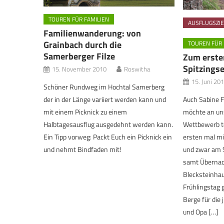
TOUREN FÜR FAMILIEN
AUSFLUGSZIE
Familienwanderung: von
Grainbach durch die
TOUREN FÜR 
Samerberger Filze
Zum erste
Spitzings
15. November 2010
Roswitha
15. Juni 20
Schöner Rundweg im Hochtal Samerberg
der in der Länge variiert werden kann und
Auch Sabine 
mit einem Picknick zu einem
möchte an un
Halbtagesausflug ausgedehnt werden kann.
Wettbewerb t
Ein Tipp vorweg: Packt Euch ein Picknick ein
ersten mal mi
und nehmt Bindfaden mit!
und zwar am S
samt Übernac
Blecksteinhau
Frühlingstag 
Berge für die
und Opa […]