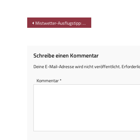
Beitragsnavigation
Mistwetter-Ausflugstipp: Mit dem Boot über den Forggensee bei Füssen
Schreibe einen Kommentar
Deine E-Mail-Adresse wird nicht veröffentlicht.
Erforderli
Kommentar
*