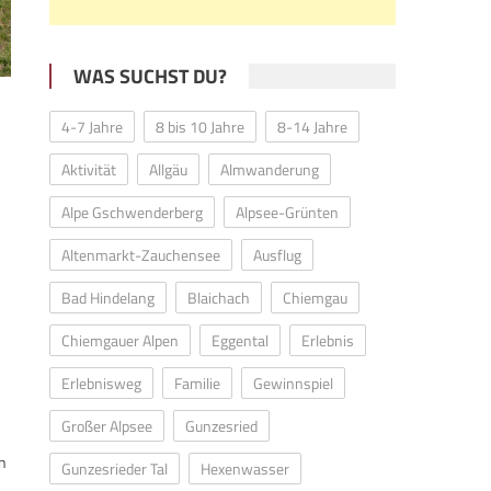
WAS SUCHST DU?
4-7 Jahre
8 bis 10 Jahre
8-14 Jahre
Aktivität
Allgäu
Almwanderung
Alpe Gschwenderberg
Alpsee-Grünten
Altenmarkt-Zauchensee
Ausflug
Bad Hindelang
Blaichach
Chiemgau
Chiemgauer Alpen
Eggental
Erlebnis
d
Erlebnisweg
Familie
Gewinnspiel
Großer Alpsee
Gunzesried
en
Gunzesrieder Tal
Hexenwasser