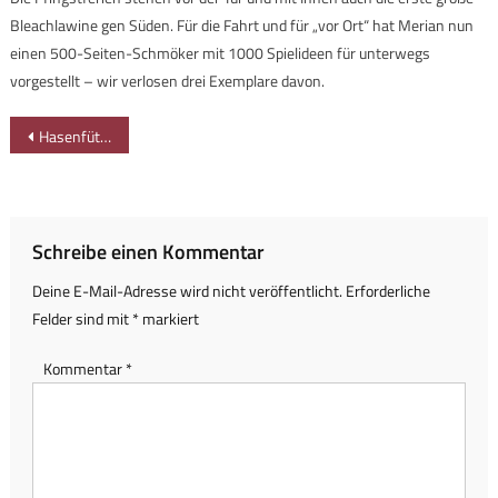
Bleachlawine gen Süden. Für die Fahrt und für „vor Ort“ hat Merian nun
einen 500-Seiten-Schmöker mit 1000 Spielideen für unterwegs
vorgestellt – wir verlosen drei Exemplare davon.
Beitragsnavigation
Hasenfüttern statt Sommerrodeln an der Alpspitzbahn in Nesselwang
Schreibe einen Kommentar
Deine E-Mail-Adresse wird nicht veröffentlicht.
Erforderliche
Felder sind mit
*
markiert
Kommentar
*