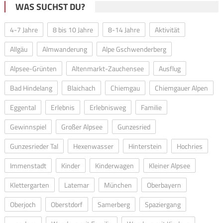
WAS SUCHST DU?
4-7 Jahre
8 bis 10 Jahre
8-14 Jahre
Aktivität
Allgäu
Almwanderung
Alpe Gschwenderberg
Alpsee-Grünten
Altenmarkt-Zauchensee
Ausflug
Bad Hindelang
Blaichach
Chiemgau
Chiemgauer Alpen
Eggental
Erlebnis
Erlebnisweg
Familie
Gewinnspiel
Großer Alpsee
Gunzesried
Gunzesrieder Tal
Hexenwasser
Hinterstein
Hochries
Immenstadt
Kinder
Kinderwagen
Kleiner Alpsee
Klettergarten
Latemar
München
Oberbayern
Oberjoch
Oberstdorf
Samerberg
Spaziergang