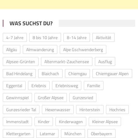
WAS SUCHST DU?
4-7 Jahre
8 bis 10 Jahre
8-14 Jahre
Aktivität
Allgäu
Almwanderung
Alpe Gschwenderberg
Alpsee-Grünten
Altenmarkt-Zauchensee
Ausflug
Bad Hindelang
Blaichach
Chiemgau
Chiemgauer Alpen
Eggental
Erlebnis
Erlebnisweg
Familie
Gewinnspiel
Großer Alpsee
Gunzesried
Gunzesrieder Tal
Hexenwasser
Hinterstein
Hochries
Immenstadt
Kinder
Kinderwagen
Kleiner Alpsee
Klettergarten
Latemar
München
Oberbayern