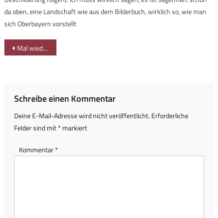
da oben, eine Landschaft wie aus dem Bilderbuch, wirklich so, wie man
sich Oberbayern vorstellt
Beitragsnavigation
Mal wieder durch den Halder Tobel von Gunzesried nach Blaichach
Schreibe einen Kommentar
Deine E-Mail-Adresse wird nicht veröffentlicht.
Erforderliche
Felder sind mit
*
markiert
Kommentar
*