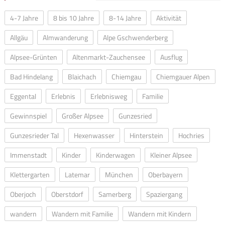
4-7 Jahre
8 bis 10 Jahre
8-14 Jahre
Aktivität
Allgäu
Almwanderung
Alpe Gschwenderberg
Alpsee-Grünten
Altenmarkt-Zauchensee
Ausflug
Bad Hindelang
Blaichach
Chiemgau
Chiemgauer Alpen
Eggental
Erlebnis
Erlebnisweg
Familie
Gewinnspiel
Großer Alpsee
Gunzesried
Gunzesrieder Tal
Hexenwasser
Hinterstein
Hochries
Immenstadt
Kinder
Kinderwagen
Kleiner Alpsee
Klettergarten
Latemar
München
Oberbayern
Oberjoch
Oberstdorf
Samerberg
Spaziergang
wandern
Wandern mit Familie
Wandern mit Kindern