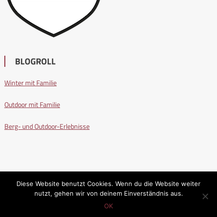
BLOGROLL
Winter mit Familie
Outdoor mit Familie
Berg- und Outdoor-Erlebnisse
Diese Website benutzt Cookies. Wenn du die Website weiter
nutzt, gehen wir von deinem Einverständnis aus.
Wandern mit Familie
|
Editorial by
MysteryThemes
.
OK
Impressum
Datenschutzerklärung