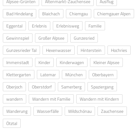
Alpsee-Grünten
Altenmarkt-Zauchensee
Ausflug
Bad Hindelang
Blaichach
Chiemgau
Chiemgauer Alpen
Eggental
Erlebnis
Erlebnisweg
Familie
Gewinnspiel
Großer Alpsee
Gunzesried
Gunzesrieder Tal
Hexenwasser
Hinterstein
Hochries
Immenstadt
Kinder
Kinderwagen
Kleiner Alpsee
Klettergarten
Latemar
München
Oberbayern
Oberjoch
Oberstdorf
Samerberg
Spaziergang
wandern
Wandern mit Familie
Wandern mit Kindern
Wanderung
Wasserfälle
Wildschönau
Zauchensee
Ötztal