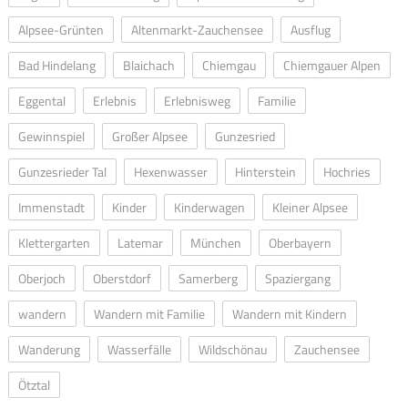
Alpsee-Grünten
Altenmarkt-Zauchensee
Ausflug
Bad Hindelang
Blaichach
Chiemgau
Chiemgauer Alpen
Eggental
Erlebnis
Erlebnisweg
Familie
Gewinnspiel
Großer Alpsee
Gunzesried
Gunzesrieder Tal
Hexenwasser
Hinterstein
Hochries
Immenstadt
Kinder
Kinderwagen
Kleiner Alpsee
Klettergarten
Latemar
München
Oberbayern
Oberjoch
Oberstdorf
Samerberg
Spaziergang
wandern
Wandern mit Familie
Wandern mit Kindern
Wanderung
Wasserfälle
Wildschönau
Zauchensee
Ötztal