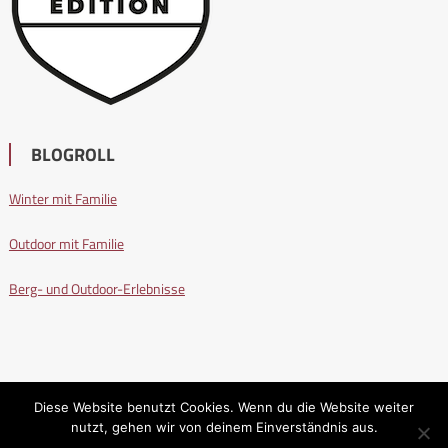
BLOGROLL
Winter mit Familie
Outdoor mit Familie
Berg- und Outdoor-Erlebnisse
Diese Website benutzt Cookies. Wenn du die Website weiter
nutzt, gehen wir von deinem Einverständnis aus.
Wandern mit Familie
|
Editorial by
MysteryThemes
.