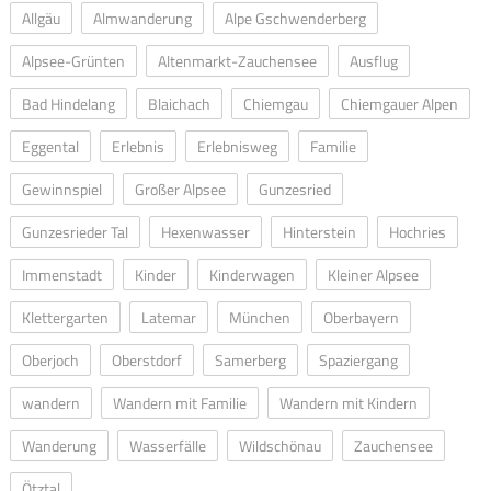
Allgäu
Almwanderung
Alpe Gschwenderberg
Alpsee-Grünten
Altenmarkt-Zauchensee
Ausflug
Bad Hindelang
Blaichach
Chiemgau
Chiemgauer Alpen
Eggental
Erlebnis
Erlebnisweg
Familie
Gewinnspiel
Großer Alpsee
Gunzesried
Gunzesrieder Tal
Hexenwasser
Hinterstein
Hochries
Immenstadt
Kinder
Kinderwagen
Kleiner Alpsee
Klettergarten
Latemar
München
Oberbayern
Oberjoch
Oberstdorf
Samerberg
Spaziergang
wandern
Wandern mit Familie
Wandern mit Kindern
Wanderung
Wasserfälle
Wildschönau
Zauchensee
Ötztal