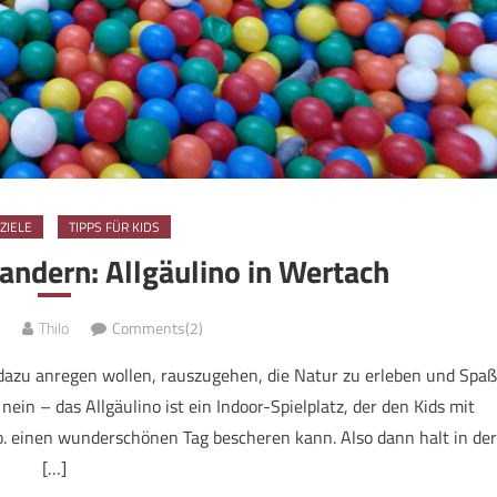
ZIELE
TIPPS FÜR KIDS
ndern: Allgäulino in Wertach
Thilo
Comments(2)
s dazu anregen wollen, rauszugehen, die Natur zu erleben und Spaß
in – das Allgäulino ist ein Indoor-Spielplatz, der den Kids mit
. einen wunderschönen Tag bescheren kann. Also dann halt in der
[…]