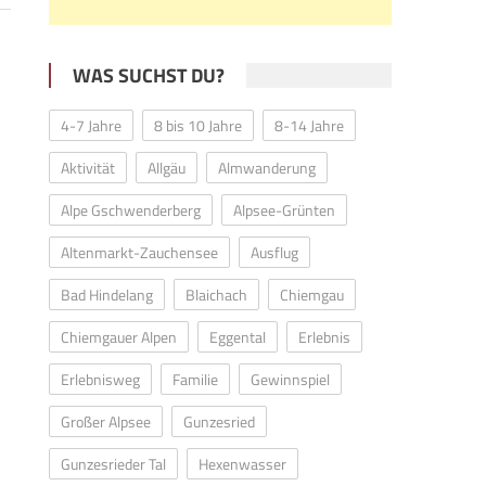
WAS SUCHST DU?
4-7 Jahre
8 bis 10 Jahre
8-14 Jahre
Aktivität
Allgäu
Almwanderung
Alpe Gschwenderberg
Alpsee-Grünten
Altenmarkt-Zauchensee
Ausflug
Bad Hindelang
Blaichach
Chiemgau
Chiemgauer Alpen
Eggental
Erlebnis
Erlebnisweg
Familie
Gewinnspiel
Großer Alpsee
Gunzesried
Gunzesrieder Tal
Hexenwasser