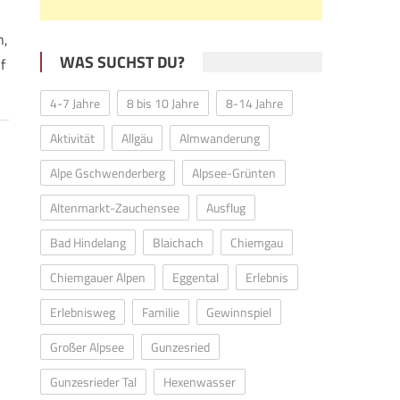
n,
WAS SUCHST DU?
f
4-7 Jahre
8 bis 10 Jahre
8-14 Jahre
Aktivität
Allgäu
Almwanderung
Alpe Gschwenderberg
Alpsee-Grünten
Altenmarkt-Zauchensee
Ausflug
Bad Hindelang
Blaichach
Chiemgau
Chiemgauer Alpen
Eggental
Erlebnis
Erlebnisweg
Familie
Gewinnspiel
Großer Alpsee
Gunzesried
Gunzesrieder Tal
Hexenwasser