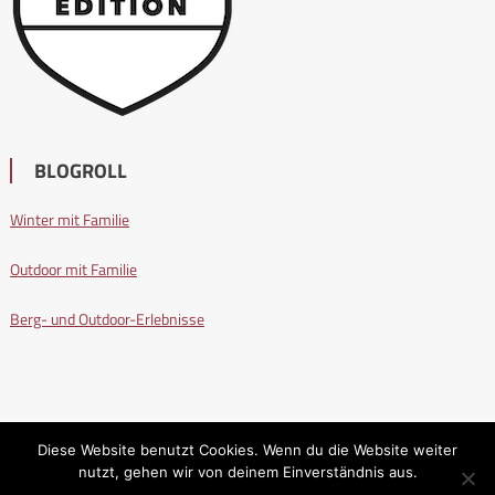
BLOGROLL
Winter mit Familie
Outdoor mit Familie
Berg- und Outdoor-Erlebnisse
Diese Website benutzt Cookies. Wenn du die Website weiter
nutzt, gehen wir von deinem Einverständnis aus.
Wandern mit Familie
|
Editorial by
MysteryThemes
.