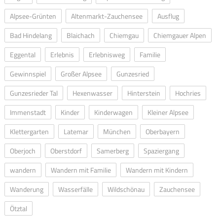
Alpsee-Grünten
Altenmarkt-Zauchensee
Ausflug
Bad Hindelang
Blaichach
Chiemgau
Chiemgauer Alpen
Eggental
Erlebnis
Erlebnisweg
Familie
Gewinnspiel
Großer Alpsee
Gunzesried
Gunzesrieder Tal
Hexenwasser
Hinterstein
Hochries
Immenstadt
Kinder
Kinderwagen
Kleiner Alpsee
Klettergarten
Latemar
München
Oberbayern
Oberjoch
Oberstdorf
Samerberg
Spaziergang
wandern
Wandern mit Familie
Wandern mit Kindern
Wanderung
Wasserfälle
Wildschönau
Zauchensee
Ötztal