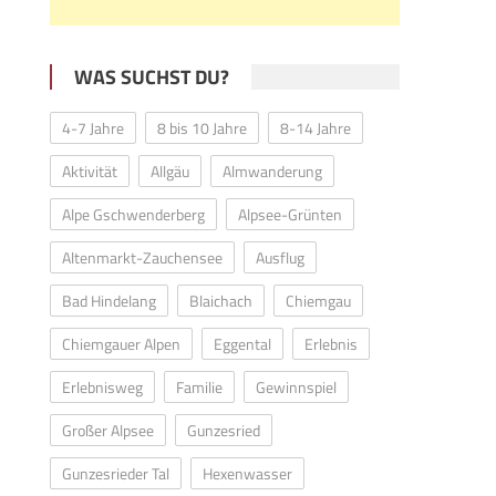
WAS SUCHST DU?
4-7 Jahre
8 bis 10 Jahre
8-14 Jahre
Aktivität
Allgäu
Almwanderung
Alpe Gschwenderberg
Alpsee-Grünten
Altenmarkt-Zauchensee
Ausflug
Bad Hindelang
Blaichach
Chiemgau
Chiemgauer Alpen
Eggental
Erlebnis
Erlebnisweg
Familie
Gewinnspiel
Großer Alpsee
Gunzesried
Gunzesrieder Tal
Hexenwasser