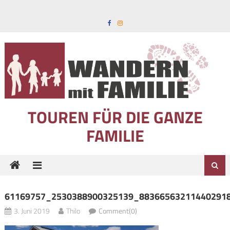
Skip to content
TOUREN FÜR DIE GANZE
FAMILIE
61169757_2530388900325139_88366563211440291
3. Juni 2019
Thilo
Comment(0)