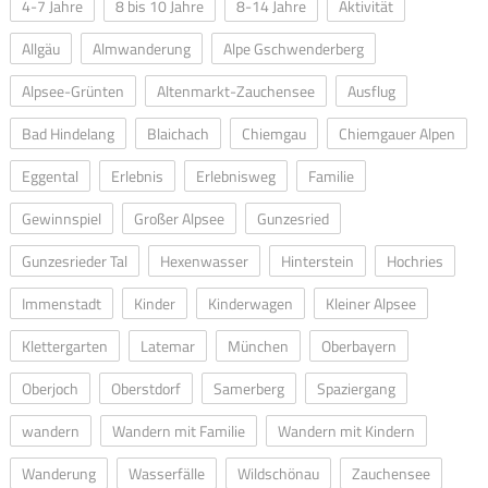
4-7 Jahre
8 bis 10 Jahre
8-14 Jahre
Aktivität
Allgäu
Almwanderung
Alpe Gschwenderberg
Alpsee-Grünten
Altenmarkt-Zauchensee
Ausflug
Bad Hindelang
Blaichach
Chiemgau
Chiemgauer Alpen
Eggental
Erlebnis
Erlebnisweg
Familie
Gewinnspiel
Großer Alpsee
Gunzesried
Gunzesrieder Tal
Hexenwasser
Hinterstein
Hochries
Immenstadt
Kinder
Kinderwagen
Kleiner Alpsee
Klettergarten
Latemar
München
Oberbayern
Oberjoch
Oberstdorf
Samerberg
Spaziergang
wandern
Wandern mit Familie
Wandern mit Kindern
Wanderung
Wasserfälle
Wildschönau
Zauchensee