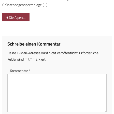
Grüntenbogensportanlage […]
Beitragsnavigation
Die Alpen zwischen Gunzesrieder Tal und Balderschwang
Schreibe einen Kommentar
Deine E-Mail-Adresse wird nicht veröffentlicht.
Erforderliche
Felder sind mit
*
markiert
Kommentar
*