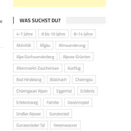
WAS SUCHST DU?
de
4-7 Jahre
8 bis 10 Jahre
8-14 Jahre
Aktivität
Allgäu
Almwanderung
Alpe Gschwenderberg
Alpsee-Grünten
Altenmarkt-Zauchensee
Ausflug
Bad Hindelang
Blaichach
Chiemgau
Chiemgauer Alpen
Eggental
Erlebnis
Erlebnisweg
Familie
Gewinnspiel
Großer Alpsee
Gunzesried
Gunzesrieder Tal
Hexenwasser