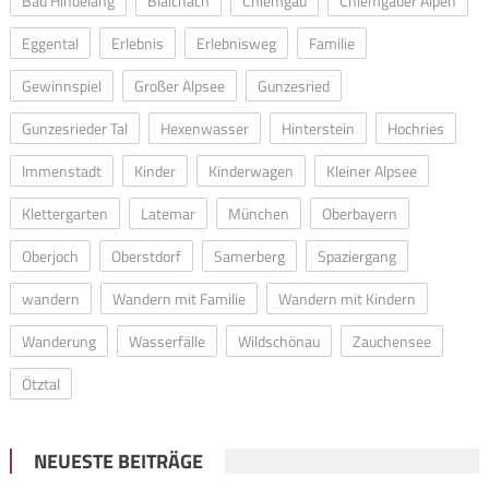
Bad Hindelang
Blaichach
Chiemgau
Chiemgauer Alpen
Eggental
Erlebnis
Erlebnisweg
Familie
Gewinnspiel
Großer Alpsee
Gunzesried
Gunzesrieder Tal
Hexenwasser
Hinterstein
Hochries
Immenstadt
Kinder
Kinderwagen
Kleiner Alpsee
Klettergarten
Latemar
München
Oberbayern
Oberjoch
Oberstdorf
Samerberg
Spaziergang
wandern
Wandern mit Familie
Wandern mit Kindern
Wanderung
Wasserfälle
Wildschönau
Zauchensee
Ötztal
NEUESTE BEITRÄGE