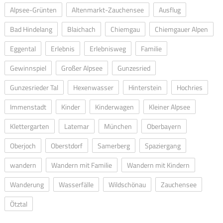
Alpsee-Grünten
Altenmarkt-Zauchensee
Ausflug
Bad Hindelang
Blaichach
Chiemgau
Chiemgauer Alpen
Eggental
Erlebnis
Erlebnisweg
Familie
Gewinnspiel
Großer Alpsee
Gunzesried
Gunzesrieder Tal
Hexenwasser
Hinterstein
Hochries
Immenstadt
Kinder
Kinderwagen
Kleiner Alpsee
Klettergarten
Latemar
München
Oberbayern
Oberjoch
Oberstdorf
Samerberg
Spaziergang
wandern
Wandern mit Familie
Wandern mit Kindern
Wanderung
Wasserfälle
Wildschönau
Zauchensee
Ötztal