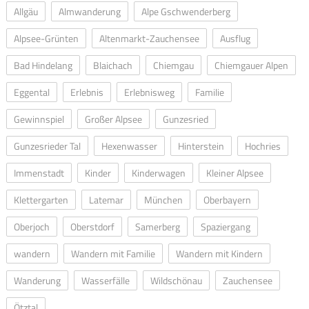
Allgäu
Almwanderung
Alpe Gschwenderberg
Alpsee-Grünten
Altenmarkt-Zauchensee
Ausflug
Bad Hindelang
Blaichach
Chiemgau
Chiemgauer Alpen
Eggental
Erlebnis
Erlebnisweg
Familie
Gewinnspiel
Großer Alpsee
Gunzesried
Gunzesrieder Tal
Hexenwasser
Hinterstein
Hochries
Immenstadt
Kinder
Kinderwagen
Kleiner Alpsee
Klettergarten
Latemar
München
Oberbayern
Oberjoch
Oberstdorf
Samerberg
Spaziergang
wandern
Wandern mit Familie
Wandern mit Kindern
Wanderung
Wasserfälle
Wildschönau
Zauchensee
Ötztal