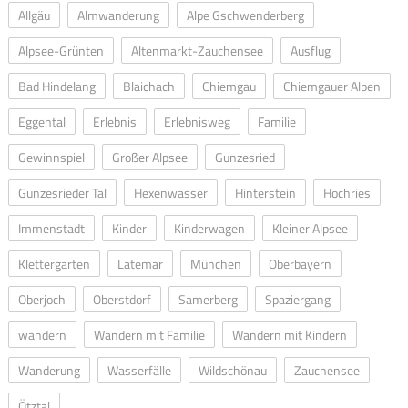
Allgäu
Almwanderung
Alpe Gschwenderberg
Alpsee-Grünten
Altenmarkt-Zauchensee
Ausflug
Bad Hindelang
Blaichach
Chiemgau
Chiemgauer Alpen
Eggental
Erlebnis
Erlebnisweg
Familie
Gewinnspiel
Großer Alpsee
Gunzesried
Gunzesrieder Tal
Hexenwasser
Hinterstein
Hochries
Immenstadt
Kinder
Kinderwagen
Kleiner Alpsee
Klettergarten
Latemar
München
Oberbayern
Oberjoch
Oberstdorf
Samerberg
Spaziergang
wandern
Wandern mit Familie
Wandern mit Kindern
Wanderung
Wasserfälle
Wildschönau
Zauchensee
Ötztal